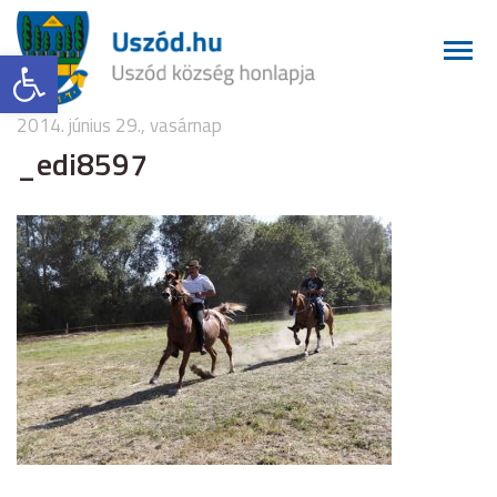
Eszköztár megnyitása
2014. június 29., vasárnap
_edi8597