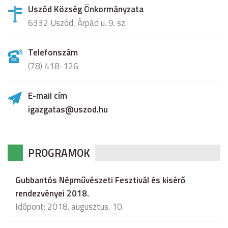
Uszód Község Önkormányzata
6332 Uszód, Árpád u. 9. sz
Telefonszám
(78) 418-126
E-mail cím
igazgatas@uszod.hu
PROGRAMOK
Gubbantós Népművészeti Fesztivál és kisérő
rendezvényei 2018.
Időpont: 2018. augusztus. 10.