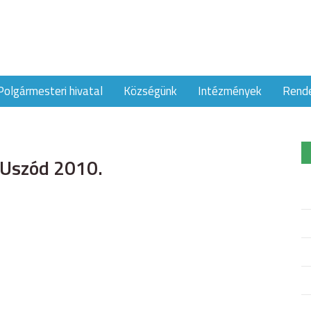
Polgármesteri hivatal
Községünk
Intézmények
Rend
 Uszód 2010.