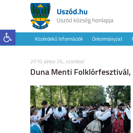
Eszköztár megnyitása
Közérdekű Információk
Önkormányzat
2010. június 26., szombat
Duna Menti Folklórfesztivál,