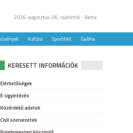
2026. augusztus. 06, csütörtök - Berta
ezvények
Kultúra
Sportélet
Galéria
KERESETT INFORMÁCIÓK
Elérhetőségek
E-ügyintézés
Közérdekű adatok
Civil szervezetek
Polgármesteri köszöntő