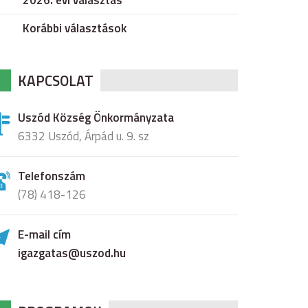
2026. évi választás
Korábbi választások
KAPCSOLAT
Uszód Község Önkormányzata
6332 Uszód, Árpád u. 9. sz
Telefonszám
(78) 418-126
E-mail cím
igazgatas@uszod.hu