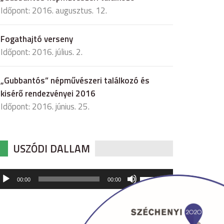
Időpont: 2016. augusztus. 12.
Fogathajtó verseny
Időpont: 2016. július. 2.
„Gubbantós” népművészeri találkozó és
kisérő rendezvényei 2016
Időpont: 2016. június. 25.
USZÓDI DALLAM
udió
A
00:00
00:00
hangerő
játszó
növeléséhez,
illetőleg
csökkentéséhez
a