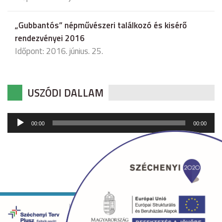
„Gubbantós” népművészeri találkozó és kisérő
rendezvényei 2016
Időpont: 2016. június. 25.
USZÓDI DALLAM
Audió
00:00
00:00
lejátszó
Copyright © 2026 uszod.hu Minden jog fenntartva. •