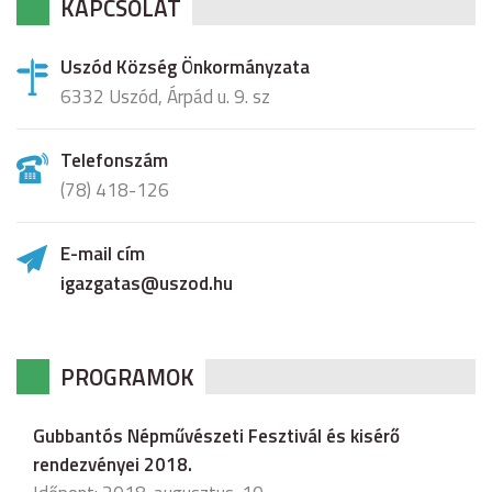
KAPCSOLAT
Uszód Község Önkormányzata
6332 Uszód, Árpád u. 9. sz
Telefonszám
(78) 418-126
E-mail cím
igazgatas@uszod.hu
PROGRAMOK
Gubbantós Népművészeti Fesztivál és kisérő
rendezvényei 2018.