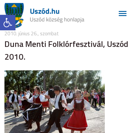
Eszköztár megnyitása
2010. június 26., szombat
Duna Menti Folklórfesztivál, Uszód
2010.