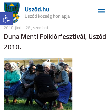
Eszköztár megnyitása
2010. június 26., szombat
Duna Menti Folklórfesztivál, Uszód
2010.