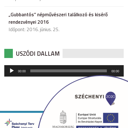
„Gubbantós” népművészeri találkozó és kisérő
rendezvényei 2016
Időpont: 2016. június. 25.
USZÓDI DALLAM
Audió
00:00
00:00
lejátszó
Copyright © 2026 uszod.hu Minden jog fenntartva. •