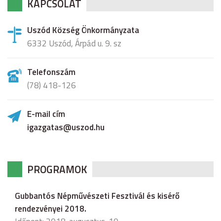
KAPCSOLAT
Uszód Község Önkormányzata
6332 Uszód, Árpád u. 9. sz
Telefonszám
(78) 418-126
E-mail cím
igazgatas@uszod.hu
PROGRAMOK
Gubbantós Népművészeti Fesztivál és kisérő
rendezvényei 2018.