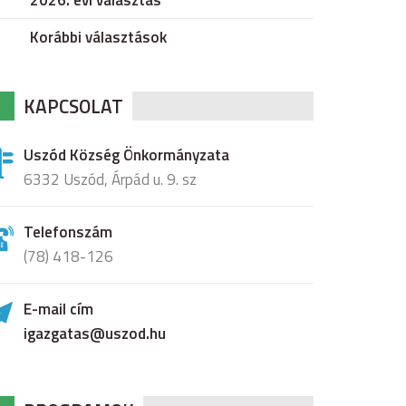
2026. évi választás
Korábbi választások
KAPCSOLAT
Uszód Község Önkormányzata
6332 Uszód, Árpád u. 9. sz
Telefonszám
(78) 418-126
E-mail cím
igazgatas@uszod.hu