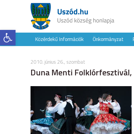
Eszköztár megnyitása
Közérdekű Információk
Önkormányzat
2010. június 26., szombat
Duna Menti Folklórfesztivál,