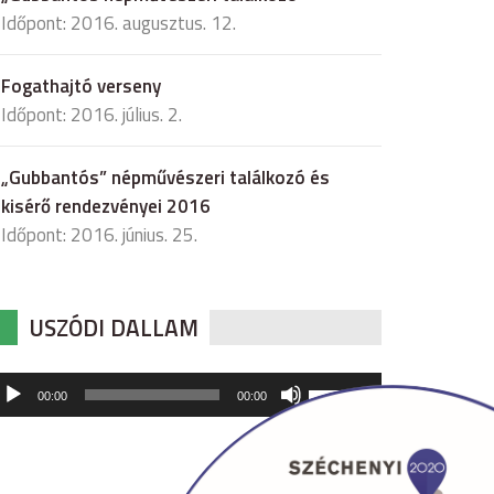
Időpont: 2016. augusztus. 12.
Fogathajtó verseny
Időpont: 2016. július. 2.
„Gubbantós” népművészeri találkozó és
kisérő rendezvényei 2016
Időpont: 2016. június. 25.
USZÓDI DALLAM
udió
A
00:00
00:00
hangerő
játszó
növeléséhez,
illetőleg
csökkentéséhez
a