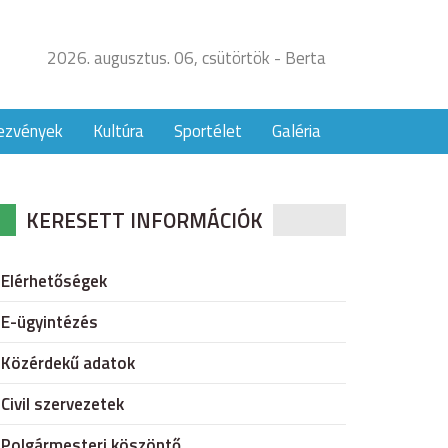
2026. augusztus. 06, csütörtök - Berta
ezvények
Kultúra
Sportélet
Galéria
KERESETT INFORMÁCIÓK
Elérhetőségek
E-ügyintézés
Közérdekű adatok
Civil szervezetek
Polgármesteri köszöntő