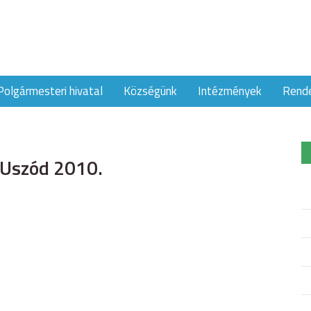
Polgármesteri hivatal
Községünk
Intézmények
Rend
 Uszód 2010.