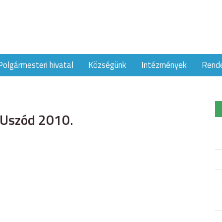
Polgármesteri hivatal
Községünk
Intézmények
Rend
 Uszód 2010.