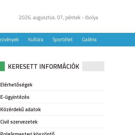
2026. augusztus. 07, péntek - Ibolya
ezvények
Kultúra
Sportélet
Galéria
KERESETT INFORMÁCIÓK
Elérhetőségek
E-ügyintézés
Közérdekű adatok
Civil szervezetek
Polgármesteri köszöntő