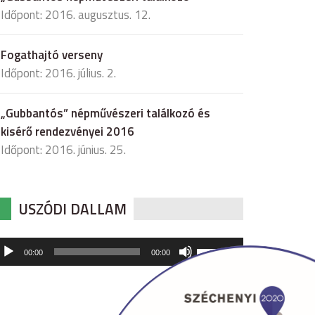
Időpont: 2016. augusztus. 12.
Fogathajtó verseny
Időpont: 2016. július. 2.
„Gubbantós” népművészeri találkozó és
kisérő rendezvényei 2016
Időpont: 2016. június. 25.
USZÓDI DALLAM
udió
A
00:00
00:00
hangerő
játszó
növeléséhez,
illetőleg
csökkentéséhez
a