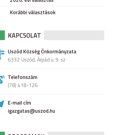
2026. évi választás
Korábbi választások
KAPCSOLAT
Uszód Község Önkormányzata
6332 Uszód, Árpád u. 9. sz
Telefonszám
(78) 418-126
E-mail cím
igazgatas@uszod.hu