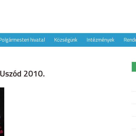
Polgármesteri hivatal
Községünk
Intézmények
Rend
 Uszód 2010.