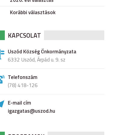
2026. évi választás
Korábbi választások
KAPCSOLAT
Uszód Község Önkormányzata
6332 Uszód, Árpád u. 9. sz
Telefonszám
(78) 418-126
E-mail cím
igazgatas@uszod.hu