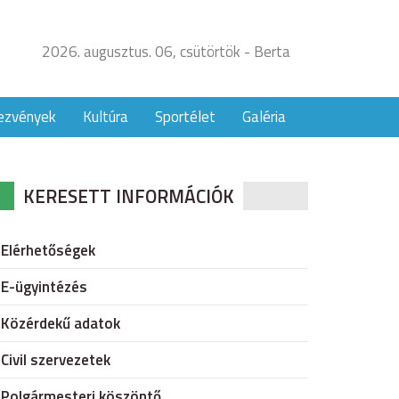
2026. augusztus. 06, csütörtök - Berta
ezvények
Kultúra
Sportélet
Galéria
KERESETT INFORMÁCIÓK
Elérhetőségek
E-ügyintézés
Közérdekű adatok
Civil szervezetek
Polgármesteri köszöntő