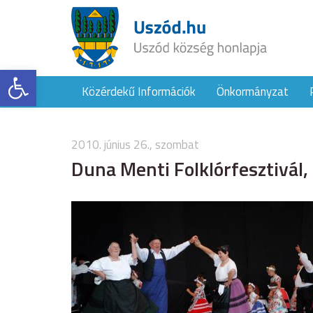
Eszköztár megnyitása
Közérdekű Információk
Önkormányzat
2010. június 26., szombat
Duna Menti Folklórfesztivál,