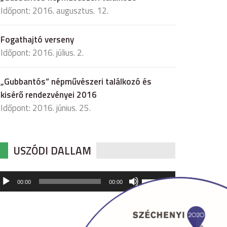
Időpont: 2016. augusztus. 12.
Fogathajtó verseny
Időpont: 2016. július. 2.
„Gubbantós” népművészeri találkozó és
kisérő rendezvényei 2016
Időpont: 2016. június. 25.
USZÓDI DALLAM
udió
A
00:00
00:00
hangerő
játszó
növeléséhez,
illetőleg
csökkentéséhez
a