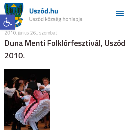
Eszköztár megnyitása
2010. június 26., szombat
Duna Menti Folklórfesztivál, Uszód
2010.