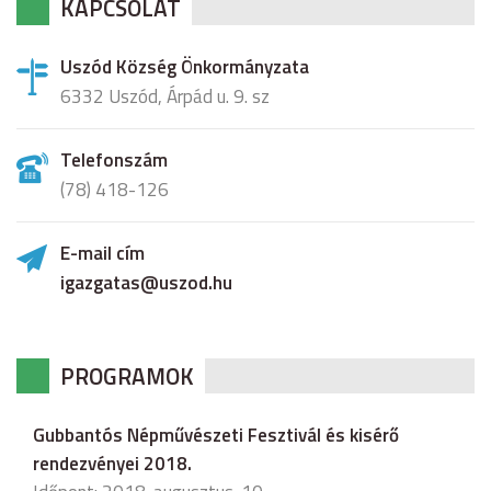
KAPCSOLAT
Uszód Község Önkormányzata
6332 Uszód, Árpád u. 9. sz
Telefonszám
(78) 418-126
E-mail cím
igazgatas@uszod.hu
PROGRAMOK
Gubbantós Népművészeti Fesztivál és kisérő
rendezvényei 2018.