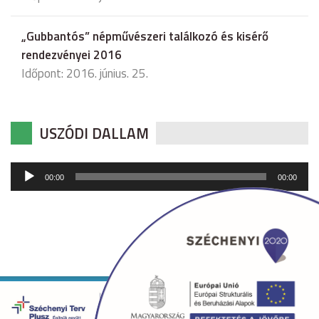
„Gubbantós” népművészeri találkozó és kisérő
rendezvényei 2016
Időpont: 2016. június. 25.
USZÓDI DALLAM
Audió
00:00
00:00
lejátszó
Copyright © 2026 uszod.hu Minden jog fenntartva. •