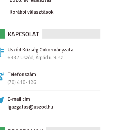
2026. évi választás
Korábbi választások
KAPCSOLAT
Uszód Község Önkormányzata
6332 Uszód, Árpád u. 9. sz
Telefonszám
(78) 418-126
E-mail cím
igazgatas@uszod.hu