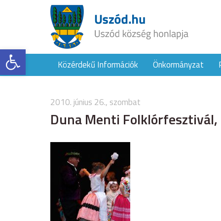
Eszköztár megnyitása
Közérdekű Információk
Önkormányzat
2010. június 26., szombat
Duna Menti Folklórfesztivál,