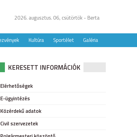
2026. augusztus. 06, csütörtök - Berta
ezvények
Kultúra
Sportélet
Galéria
KERESETT INFORMÁCIÓK
Elérhetőségek
E-ügyintézés
Közérdekű adatok
Civil szervezetek
Polgármesteri köszöntő