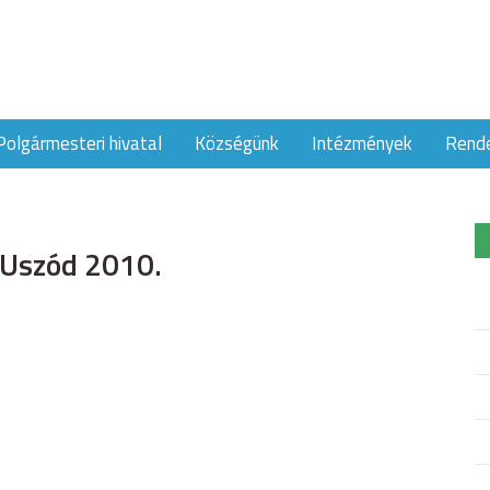
Polgármesteri hivatal
Községünk
Intézmények
Rend
 Uszód 2010.