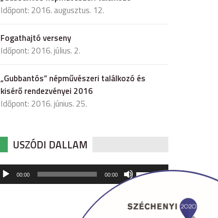
Időpont: 2016. augusztus. 12.
Fogathajtó verseny
Időpont: 2016. július. 2.
„Gubbantós” népművészeri találkozó és
kisérő rendezvényei 2016
Időpont: 2016. június. 25.
USZÓDI DALLAM
udió
A
00:00
00:00
hangerő
játszó
növeléséhez,
illetőleg
csökkentéséhez
a