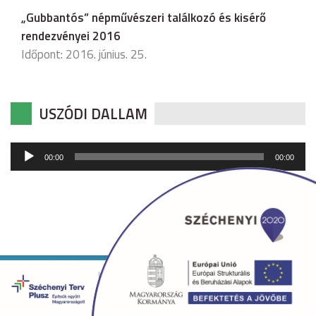
„Gubbantós” népművészeri találkozó és kisérő
rendezvényei 2016
Időpont: 2016. június. 25.
USZÓDI DALLAM
Audió
00:00
00:00
lejátszó
Copyright © 2026 uszod.hu Minden jog fenntartva. •
Készítette:
fridrik.me