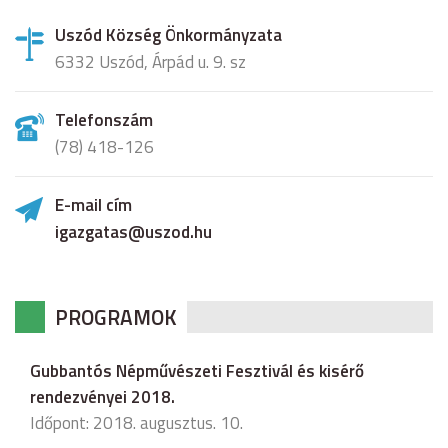
Uszód Község Önkormányzata
6332 Uszód, Árpád u. 9. sz
Telefonszám
(78) 418-126
E-mail cím
igazgatas@uszod.hu
PROGRAMOK
Gubbantós Népművészeti Fesztivál és kisérő
rendezvényei 2018.
Időpont: 2018. augusztus. 10.