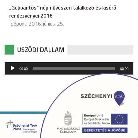
„Gubbantós” népművészeri találkozó és kisérő
rendezvényei 2016
Időpont: 2016. június. 25.
USZÓDI DALLAM
Audió
00:00
00:00
lejátszó
Copyright © 2026 uszod.hu Minden jog fenntartva. •
Készítette:
fridrik.me