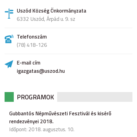
Uszód Község Önkormányzata
6332 Uszód, Árpád u. 9. sz
Telefonszám
(78) 418-126
E-mail cím
igazgatas@uszod.hu
PROGRAMOK
Gubbantós Népművészeti Fesztivál és kisérő
rendezvényei 2018.
Időpont: 2018. augusztus. 10.