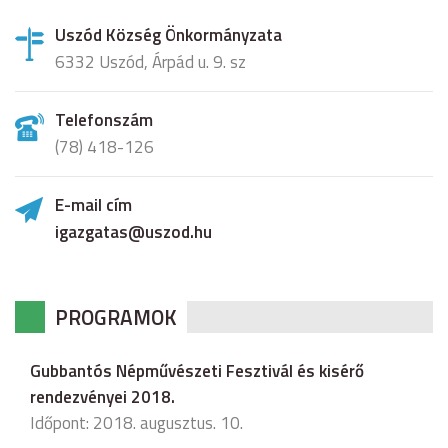
Uszód Község Önkormányzata
6332 Uszód, Árpád u. 9. sz
Telefonszám
(78) 418-126
E-mail cím
igazgatas@uszod.hu
PROGRAMOK
Gubbantós Népművészeti Fesztivál és kisérő
rendezvényei 2018.
Időpont: 2018. augusztus. 10.