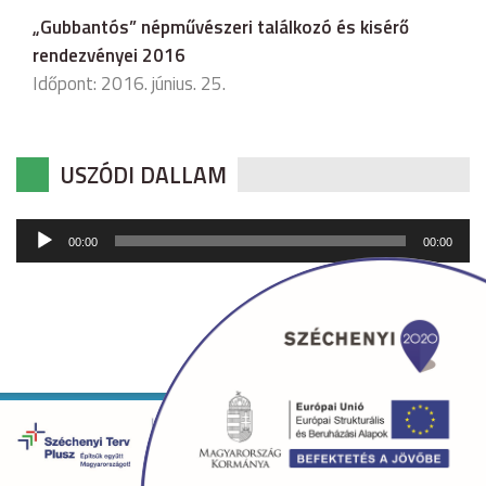
„Gubbantós” népművészeri találkozó és kisérő
rendezvényei 2016
Időpont: 2016. június. 25.
USZÓDI DALLAM
Audió
00:00
00:00
lejátszó
Copyright © 2026 uszod.hu Minden jog fenntartva. •
Készítette:
fridrik.me