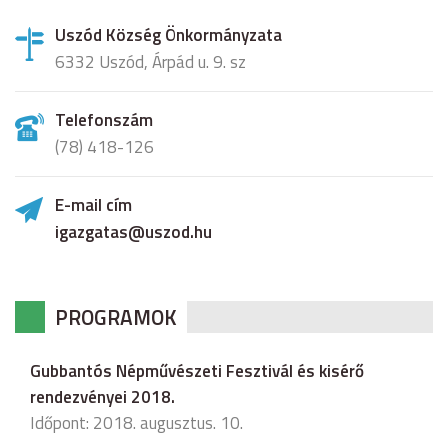
Uszód Község Önkormányzata
6332 Uszód, Árpád u. 9. sz
Telefonszám
(78) 418-126
E-mail cím
igazgatas@uszod.hu
PROGRAMOK
Gubbantós Népművészeti Fesztivál és kisérő
rendezvényei 2018.
Időpont: 2018. augusztus. 10.