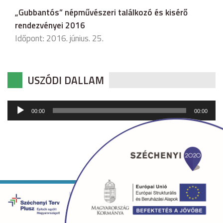
„Gubbantós” népművészeri találkozó és kisérő
rendezvényei 2016
Időpont: 2016. június. 25.
USZÓDI DALLAM
Audió
00:00
00:00
lejátszó
Copyright © 2026 uszod.hu Minden jog fenntartva. •
Készítette:
fridrik.me