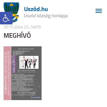
Eszköztár megnyitása
2013. július 22., hétfő
MEGHÍVÓ