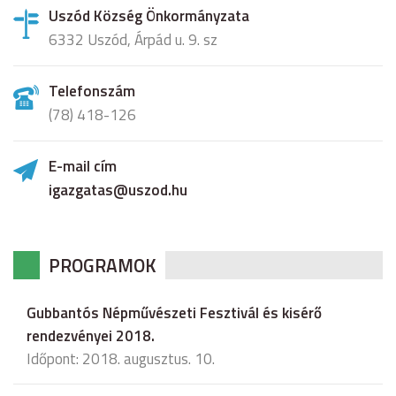
Uszód Község Önkormányzata
6332 Uszód, Árpád u. 9. sz
Telefonszám
(78) 418-126
E-mail cím
igazgatas@uszod.hu
PROGRAMOK
Gubbantós Népművészeti Fesztivál és kisérő
rendezvényei 2018.
Időpont: 2018. augusztus. 10.