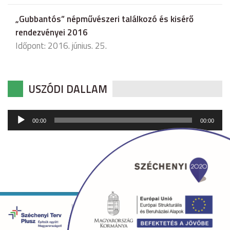
„Gubbantós” népművészeri találkozó és kisérő
rendezvényei 2016
Időpont: 2016. június. 25.
USZÓDI DALLAM
Audió
00:00
00:00
lejátszó
Copyright © 2026 uszod.hu Minden jog fenntartva. •
Készítette:
fridrik.me