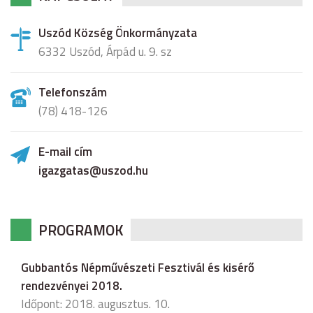
Uszód Község Önkormányzata
6332 Uszód, Árpád u. 9. sz
Telefonszám
(78) 418-126
E-mail cím
igazgatas@uszod.hu
PROGRAMOK
Gubbantós Népművészeti Fesztivál és kisérő
rendezvényei 2018.
Időpont: 2018. augusztus. 10.