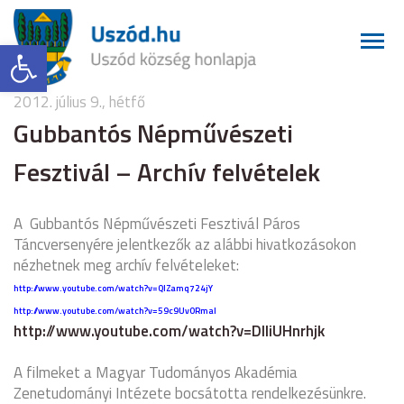
Eszköztár megnyitása
2012. július 9., hétfő
Gubbantós Népművészeti
Fesztivál – Archív felvételek
A Gubbantós Népművészeti Fesztivál Páros
Táncversenyére jelentkezők az alábbi hivatkozásokon
nézhetnek meg archív felvételeket:
http://www.youtube.com/watch?v=QlZamq724jY
http://www.youtube.com/watch?v=59c9UvORmaI
http://www.youtube.com/watch?v=DIIiUHnrhjk
A filmeket a Magyar Tudományos Akadémia
Zenetudományi Intézete bocsátotta rendelkezésünkre.