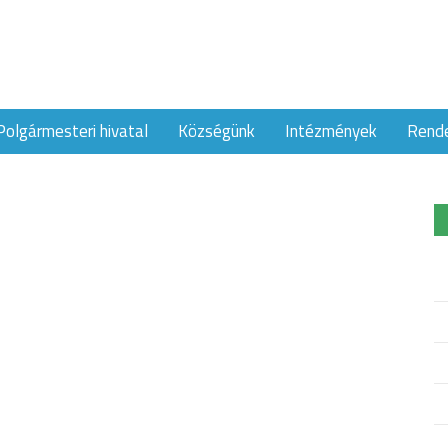
Polgármesteri hivatal
Községünk
Intézmények
Rend