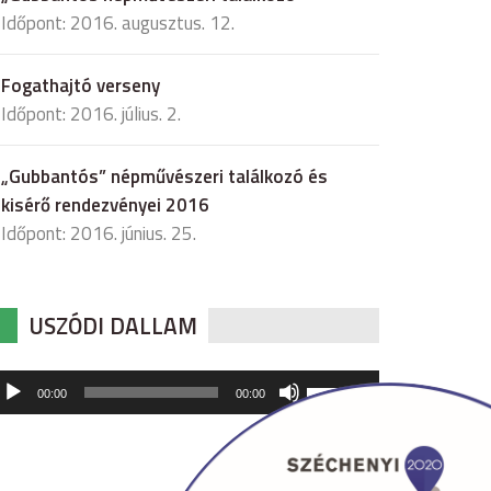
Időpont: 2016. augusztus. 12.
Fogathajtó verseny
Időpont: 2016. július. 2.
„Gubbantós” népművészeri találkozó és
kisérő rendezvényei 2016
Időpont: 2016. június. 25.
USZÓDI DALLAM
udió
A
00:00
00:00
hangerő
játszó
növeléséhez,
illetőleg
csökkentéséhez
a