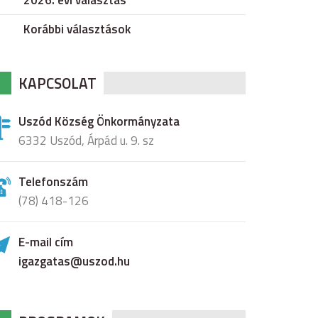
2026. évi választás
Korábbi választások
KAPCSOLAT
Uszód Község Önkormányzata
6332 Uszód, Árpád u. 9. sz
Telefonszám
(78) 418-126
E-mail cím
igazgatas@uszod.hu