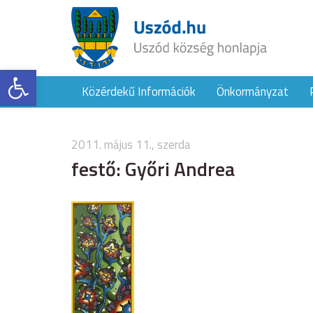
Eszköztár megnyitása
Közérdekű Információk
Önkormányzat
2011. május 11., szerda
festő: Győri Andrea