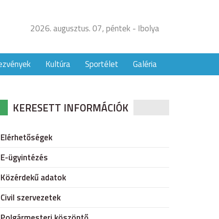
2026. augusztus. 07, péntek - Ibolya
ezvények
Kultúra
Sportélet
Galéria
KERESETT INFORMÁCIÓK
Elérhetőségek
E-ügyintézés
Közérdekű adatok
Civil szervezetek
Polgármesteri köszöntő