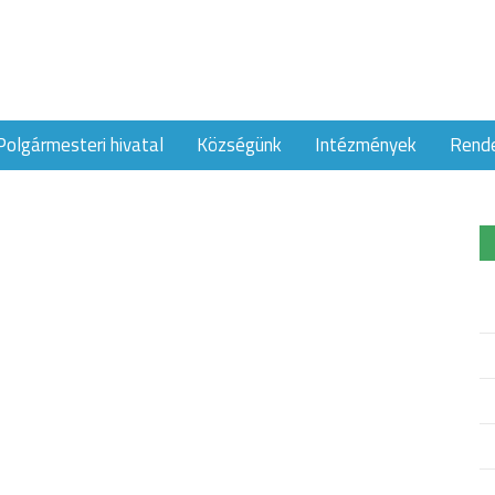
Polgármesteri hivatal
Községünk
Intézmények
Rend