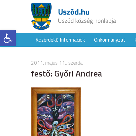
Eszköztár megnyitása
Közérdekű Információk
Önkormányzat
2011. május 11., szerda
festő: Győri Andrea