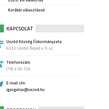
2026. évi választás
Korábbi választások
KAPCSOLAT
Uszód Község Önkormányzata
6332 Uszód, Árpád u. 9. sz
Telefonszám
(78) 418-126
E-mail cím
igazgatas@uszod.hu