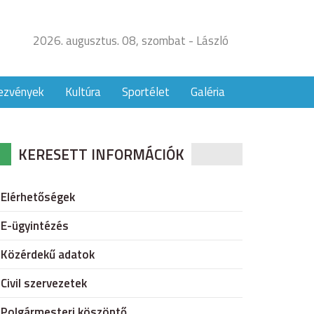
2026. augusztus. 08, szombat - László
ezvények
Kultúra
Sportélet
Galéria
KERESETT INFORMÁCIÓK
Elérhetőségek
E-ügyintézés
Közérdekű adatok
Civil szervezetek
Polgármesteri köszöntő