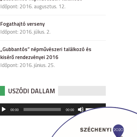
Időpont: 2016. augusztus. 12.
Fogathajtó verseny
Időpont: 2016. július. 2.
„Gubbantós” népművészeri találkozó és
kisérő rendezvényei 2016
Időpont: 2016. június. 25.
USZÓDI DALLAM
udió
A
00:00
00:00
hangerő
játszó
növeléséhez,
illetőleg
csökkentéséhez
a