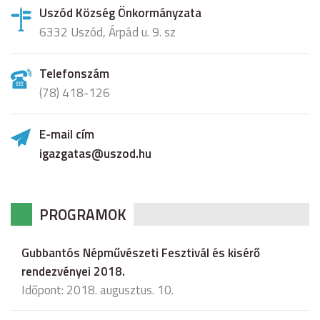
Uszód Község Önkormányzata
6332 Uszód, Árpád u. 9. sz
Telefonszám
(78) 418-126
E-mail cím
igazgatas@uszod.hu
PROGRAMOK
Gubbantós Népművészeti Fesztivál és kisérő
rendezvényei 2018.
Időpont: 2018. augusztus. 10.