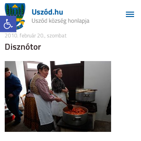
Eszköztár megnyitása
2010. február 20., szombat
Disznótor