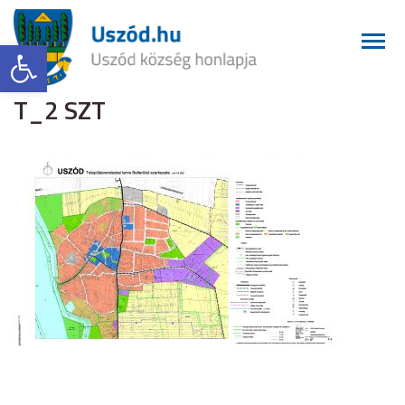
Eszköztár megnyitása
T_2 SZT