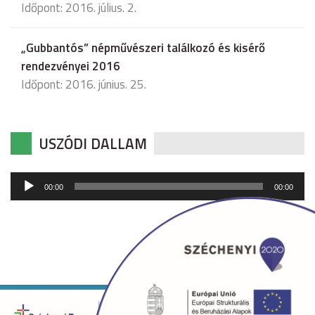
Időpont: 2016. július. 2.
„Gubbantós” népművészeri találkozó és kisérő
rendezvényei 2016
Időpont: 2016. június. 25.
USZÓDI DALLAM
Audió
00:00
00:00
lejátszó
Copyright © 2026 uszod.hu Minden jog fenntartva. •