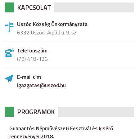
KAPCSOLAT
Uszód Község Önkormányzata
6332 Uszód, Árpád u. 9. sz
Telefonszám
(78) 418-126
E-mail cím
igazgatas@uszod.hu
PROGRAMOK
Gubbantós Népművészeti Fesztivál és kisérő
rendezvényei 2018.