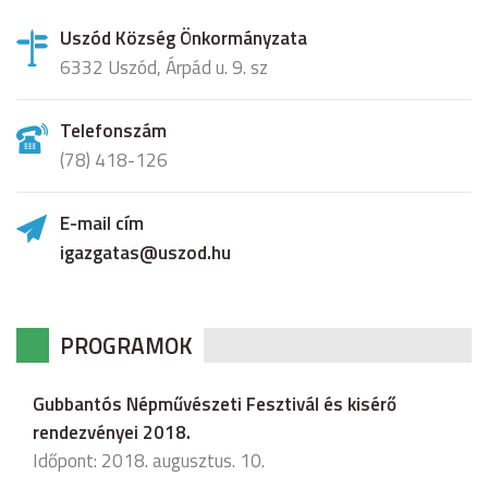
Uszód Község Önkormányzata
6332 Uszód, Árpád u. 9. sz
Telefonszám
(78) 418-126
E-mail cím
igazgatas@uszod.hu
PROGRAMOK
Gubbantós Népművészeti Fesztivál és kisérő
rendezvényei 2018.
Időpont: 2018. augusztus. 10.