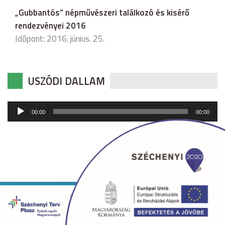
„Gubbantós” népművészeri találkozó és kisérő
rendezvényei 2016
Időpont: 2016. június. 25.
USZÓDI DALLAM
Audió
00:00
00:00
lejátszó
Copyright © 2026 uszod.hu Minden jog fenntartva. •
Készítette:
fridrik.me