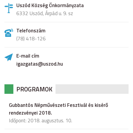
Uszód Község Önkormányzata
6332 Uszód, Árpád u. 9. sz
Telefonszám
(78) 418-126
E-mail cím
igazgatas@uszod.hu
PROGRAMOK
Gubbantós Népművészeti Fesztivál és kisérő
rendezvényei 2018.
Időpont: 2018. augusztus. 10.