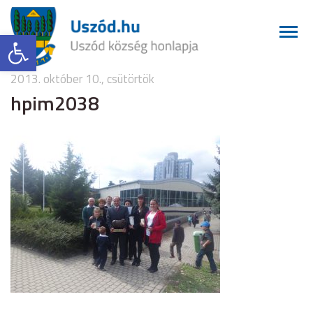
Eszköztár megnyitása
2013. október 10., csütörtök
hpim2038