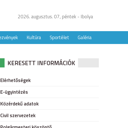
2026. augusztus. 07, péntek - Ibolya
ezvények
Kultúra
Sportélet
Galéria
KERESETT INFORMÁCIÓK
Elérhetőségek
E-ügyintézés
Közérdekű adatok
Civil szervezetek
Polgármesteri köszöntő