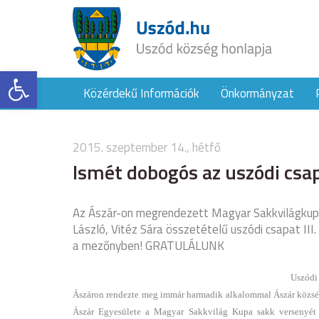
Eszköztár megnyitása
Közérdekű Információk
Önkormányzat
2015. szeptember 14., hétfő
Ismét dobogós az uszódi csa
Az Ászár-on megrendezett Magyar Sakkvilágkupa 
László, Vitéz Sára összetételű uszódi csapat III.
a mezőnyben! GRATULÁLUNK
Uszódi 
Ászáron rendezte meg immár harmadik alkalommal Ászár közsé
Ászár Egyesülete a Magyar Sakkvilág Kupa sakk versenyét 4