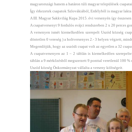
magyarországi hanem a határon túli magyar települések csapatai 
Így érkezetek csapatok Szlovákiából, Erdélyből is magyar lakta 2
A III. Magyar Sakkvilág Kupa 2015. évi versenyén így összesen 3
A csapatversenyt 9 fordulós svájci rendszerben 2 x 20 perces go
A versenyen ismét kiemelkedően szerepelt Uszód község csapa
döntetlen 0 vereség ) a holtversenyes 2.- 3 helyen végzett, min
Megemlítjük, hogy az uszódi csapat volt az egyetlen a 32 csapat
A csapatversenyen az 1 – 2 táblán is kiemelkedően szerepelte
táblán a 9 mérkőzésből megszerzett 9 ponttal veretlenül 100 % 
Uszód község Önkormányzat vállalta a verseny költségeit.