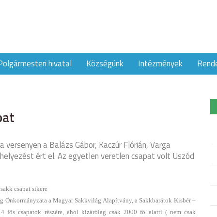
Polgármesteri hivatal
Községünk
Intézmények
Rend
pat
versenyen a Balázs Gábor, Kaczúr Flórián, Varga
 helyezést ért el. Az egyetlen veretlen csapat volt Uszód
sakk csapat sikere
g Önkormányzata a Magyar Sakkvilág Alapítvány, a Sakkbarátok Kisbér –
 fős csapatok részére, ahol kizárólag csak 2000 fő alatti ( nem csak