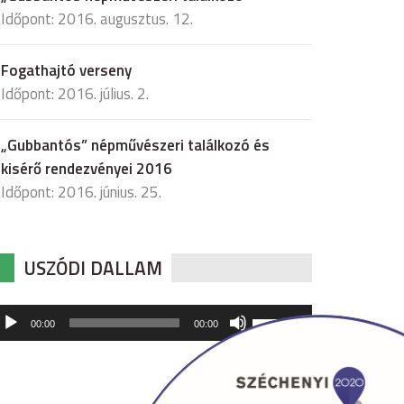
Időpont: 2016. augusztus. 12.
Fogathajtó verseny
Időpont: 2016. július. 2.
„Gubbantós” népművészeri találkozó és
kisérő rendezvényei 2016
Időpont: 2016. június. 25.
USZÓDI DALLAM
udió
A
00:00
00:00
hangerő
játszó
növeléséhez,
illetőleg
csökkentéséhez
a