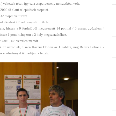
) vehettek részt, így ez a csapatverseny nemzetközi volt.
000 fő alatti települések csapatai.
2 csapat vett részt.
ndolkodási idővel bonyolították le.
ta, hiszen a 9 fordulóból megszerzett 14 ponttal ( 5 csapat győzelem 4
dössze 1 pont hiányzott a 2 hely megszerzéséhez.
 közül, aki veretlen maradt.
k az uszódiak, hiszen Kaczúr Flórián az 1. táblán, míg Balázs Gábor a 2
os eredménnyel tábladíjasok lettek.