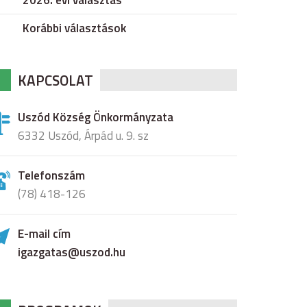
2026. évi választás
Korábbi választások
KAPCSOLAT
Uszód Község Önkormányzata
6332 Uszód, Árpád u. 9. sz
Telefonszám
(78) 418-126
E-mail cím
igazgatas@uszod.hu