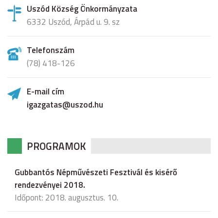
Uszód Község Önkormányzata
6332 Uszód, Árpád u. 9. sz
Telefonszám
(78) 418-126
E-mail cím
igazgatas@uszod.hu
PROGRAMOK
Gubbantós Népművészeti Fesztivál és kisérő
rendezvényei 2018.
Időpont: 2018. augusztus. 10.