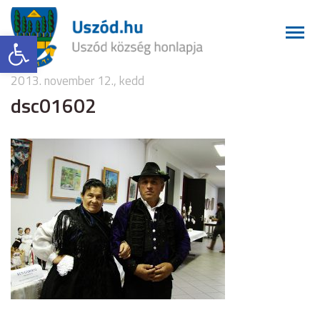
Eszköztár megnyitása
2013. november 12., kedd
dsc01602