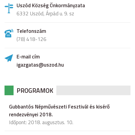
Uszód Község Önkormányzata
6332 Uszód, Árpád u. 9. sz
Telefonszám
(78) 418-126
E-mail cím
igazgatas@uszod.hu
PROGRAMOK
Gubbantós Népművészeti Fesztivál és kisérő
rendezvényei 2018.
Időpont: 2018. augusztus. 10.