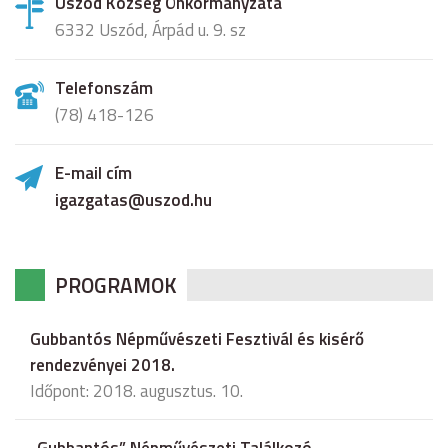
Uszód Község Önkormányzata
6332 Uszód, Árpád u. 9. sz
Telefonszám
(78) 418-126
E-mail cím
igazgatas@uszod.hu
PROGRAMOK
Gubbantós Népművészeti Fesztivál és kisérő
rendezvényei 2018.
Időpont: 2018. augusztus. 10.