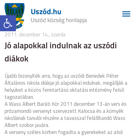
Eszköztár megnyitása
2011. december 14., szerda
Jó alapokkal indulnak az uszódi
diákok
Újabb bizonyíték arra, hogy az uszódi Benedek Péter
Általános Iskola diákjai jó alapokkal indulnak, megállják a
helyüket a közös fenntartású oktatási intézmény felső
tagozatában.
A Wass Albert Baráti Kör 2011 december 13-án vers és
prózamondó versenyt szervezett Kalocsa és a környék
iskoláinak tanulói részére a tavasszal felállítandó Wass
Albert szobor javára.
A verseny széles körben fogadta a gyerekeket az alsó