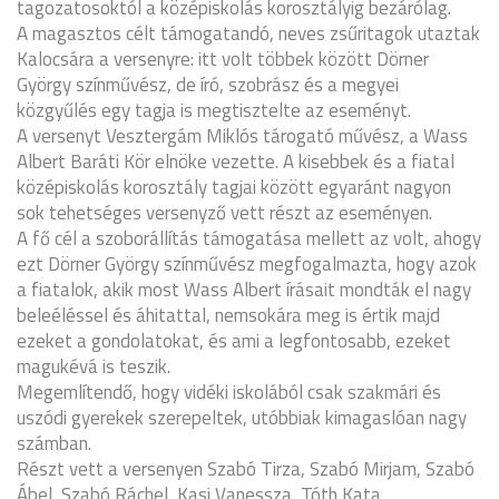
tagozatosoktól a középiskolás korosztályig bezárólag.
A magasztos célt támogatandó, neves zsűritagok utaztak
Kalocsára a versenyre: itt volt többek között Dörner
György színművész, de író, szobrász és a megyei
közgyűlés egy tagja is megtisztelte az eseményt.
A versenyt Vesztergám Miklós tárogató művész, a Wass
Albert Baráti Kör elnöke vezette. A kisebbek és a fiatal
középiskolás korosztály tagjai között egyaránt nagyon
sok tehetséges versenyző vett részt az eseményen.
A fő cél a szoborállítás támogatása mellett az volt, ahogy
ezt Dörner György színművész megfogalmazta, hogy azok
a fiatalok, akik most Wass Albert írásait mondták el nagy
beleéléssel és áhitattal, nemsokára meg is értik majd
ezeket a gondolatokat, és ami a legfontosabb, ezeket
magukévá is teszik.
Megemlítendő, hogy vidéki iskolából csak szakmári és
uszódi gyerekek szerepeltek, utóbbiak kimagaslóan nagy
számban.
Részt vett a versenyen Szabó Tirza, Szabó Mirjam, Szabó
Ábel, Szabó Ráchel, Kasi Vanessza, Tóth Kata.