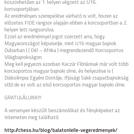
köszönhetően az 1. helyen végzett az U16.
korcsoportjában.
Az eredményes szerepelése várható is volt, hiszen az
előzetes FIDE rangsor alapján ebben a korcsoportban a 2.
helyen lett rangsorolva.
Ezzel az eredménnyel jogot szerzett arra, hogy
Magyarországot képviselje, mint U16 magyar bajnok
Dubarban ( ( Dél – Afrika ) megrendezendő Korcsoportos
Világbajnokságon.
Meg kell jegyezni azonban Kaczúr Flóriánnak már volt több
korcsoportos magyar bajnoki címe, és helyezése is (
Diákolimpia Egyéni Döntője, Ifjúsági Sakk csapatbajnokság
stb) de ez volt az első korcsoportos magyar bajnoki címe.
GRATULÁLUNK!!!
A versenyen készűlt beszámolókat és fényképeket az
Interneten meg található:
http://chess.hu/blog/balatonlelle-vegeredmenyek/