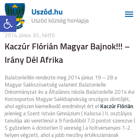
Eszköztár megnyitása
2014. június 30., hétfő
Kaczúr Flórián Magyar Bajnok!!! –
Irány Dél Afrika
Balatonlellén rendezte meg 2014 június 19 – 28 a
Magyar Sakkszövetség valamint Balatonlelle
Önkormányzat és a Általános Iskola Balatonlelle 2014 évi
Korcsoportos Magyar Sakkbajnokság országos döntőjét,
ahol egészen kiemelkedő eredményt ért el
Kaczúr Flórián
,
jelenleg a Szent István Gimnázium ( Kalocsa ) II. osztályos
tanulója aki veretlenül a 9 fordulóból 7,0 pontot szerezve (
5 győzelem 4 döntetlen 0 vereség ) a holtversenyes 1-2.
helyen végzett, ahol a jobb mezőny értékszámának