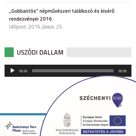
„Gubbantós” népművészeri találkozó és kisérő
rendezvényei 2016
Időpont: 2016. június. 25.
USZÓDI DALLAM
Audió
00:00
00:00
lejátszó
Copyright © 2026 uszod.hu Minden jog fenntartva. •
Készítette:
fridrik.me