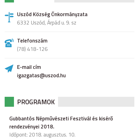
Uszód Község Önkormányzata
6332 Uszód, Árpád u. 9. sz
Telefonszám
(78) 418-126
E-mail cím
igazgatas@uszod.hu
PROGRAMOK
Gubbantós Népművészeti Fesztivál és kisérő
rendezvényei 2018.
Időpont: 2018. augusztus. 10.