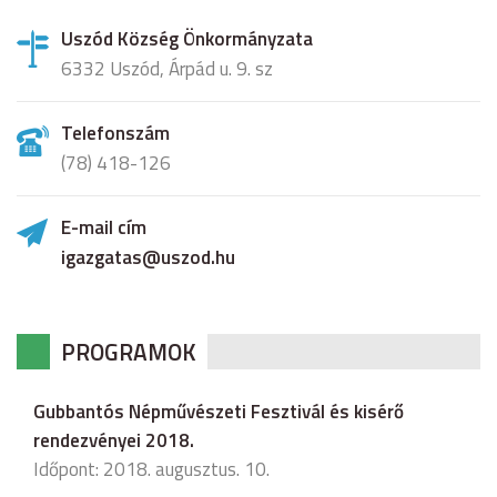
Uszód Község Önkormányzata
6332 Uszód, Árpád u. 9. sz
Telefonszám
(78) 418-126
E-mail cím
igazgatas@uszod.hu
PROGRAMOK
Gubbantós Népművészeti Fesztivál és kisérő
rendezvényei 2018.
Időpont: 2018. augusztus. 10.