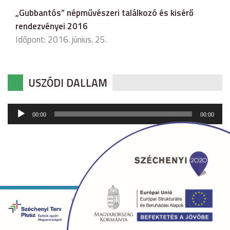
„Gubbantós” népművészeri találkozó és kisérő
rendezvényei 2016
Időpont: 2016. június. 25.
USZÓDI DALLAM
Audió
00:00
00:00
lejátszó
Copyright © 2026 uszod.hu Minden jog fenntartva. •
Készítette:
fridrik.me