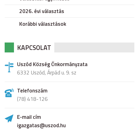
2026. évi választás
Korábbi választások
KAPCSOLAT
Uszód Község Önkormányzata
6332 Uszód, Árpád u. 9. sz
Telefonszám
(78) 418-126
E-mail cím
igazgatas@uszod.hu