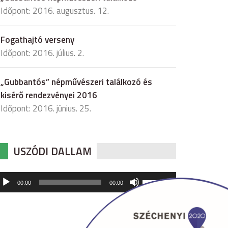
Időpont: 2016. augusztus. 12.
Fogathajtó verseny
Időpont: 2016. július. 2.
„Gubbantós” népművészeri találkozó és
kisérő rendezvényei 2016
Időpont: 2016. június. 25.
USZÓDI DALLAM
udió
A
00:00
00:00
hangerő
játszó
növeléséhez,
illetőleg
csökkentéséhez
a