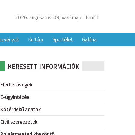
2026. augusztus. 09, vasárnap - Emőd
ezvények
Kultúra
Sportélet
Galéria
KERESETT INFORMÁCIÓK
Elérhetőségek
E-ügyintézés
Közérdekű adatok
Civil szervezetek
Polgármesteri köszöntő