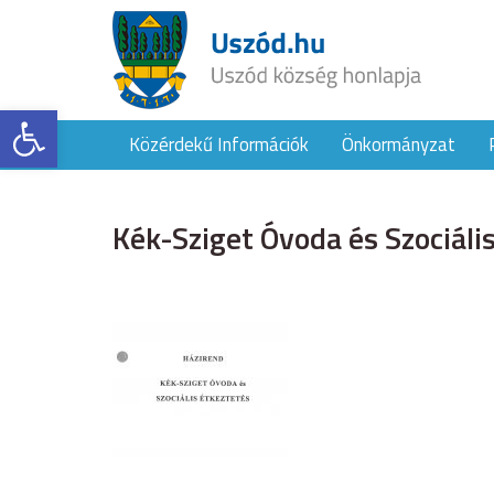
Eszköztár megnyitása
Közérdekű Információk
Önkormányzat
Kék-Sziget Óvoda és Szociáli