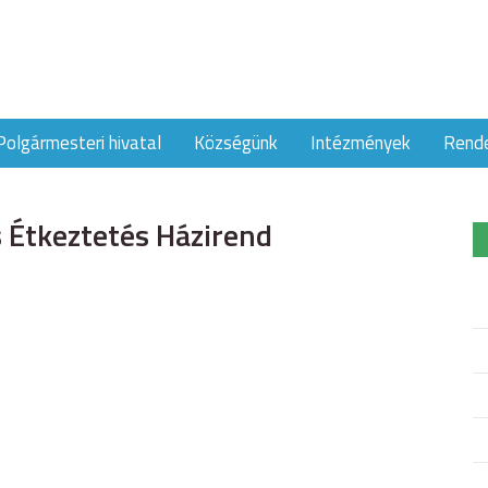
Polgármesteri hivatal
Községünk
Intézmények
Rend
s Étkeztetés Házirend