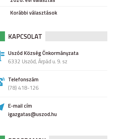
2026. évi választás
Korábbi választások
KAPCSOLAT
Uszód Község Önkormányzata
6332 Uszód, Árpád u. 9. sz
Telefonszám
(78) 418-126
E-mail cím
igazgatas@uszod.hu