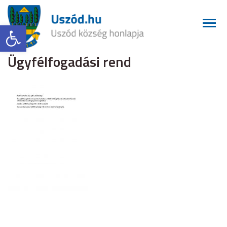
Eszköztár megnyitása
Ügyfélfogadási rend