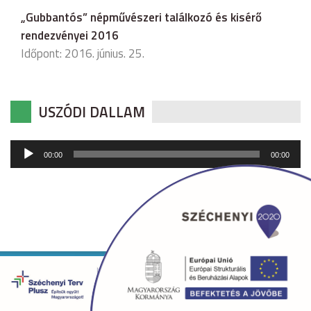
„Gubbantós” népművészeri találkozó és kisérő
rendezvényei 2016
Időpont: 2016. június. 25.
USZÓDI DALLAM
Audió
00:00
00:00
lejátszó
Copyright © 2026 uszod.hu Minden jog fenntartva. •
Készítette:
fridrik.me