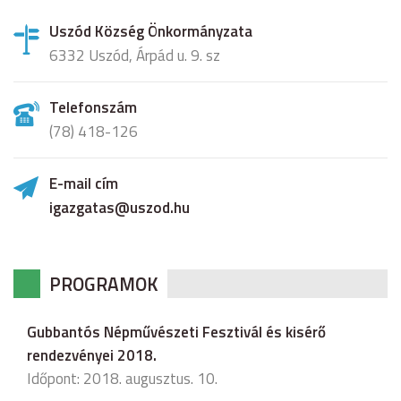
Uszód Község Önkormányzata
6332 Uszód, Árpád u. 9. sz
Telefonszám
(78) 418-126
E-mail cím
igazgatas@uszod.hu
PROGRAMOK
Gubbantós Népművészeti Fesztivál és kisérő
rendezvényei 2018.
Időpont: 2018. augusztus. 10.