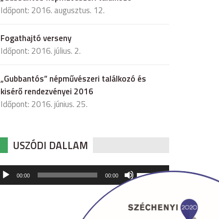
Időpont: 2016. augusztus. 12.
Fogathajtó verseny
Időpont: 2016. július. 2.
„Gubbantós” népművészeri találkozó és
kisérő rendezvényei 2016
Időpont: 2016. június. 25.
USZÓDI DALLAM
udió
A
00:00
00:00
hangerő
játszó
növeléséhez,
illetőleg
csökkentéséhez
a