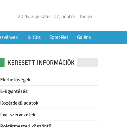
2026. augusztus. 07, péntek - Ibolya
ezvények
Kultúra
Sportélet
Galéria
KERESETT INFORMÁCIÓK
Elérhetőségek
E-ügyintézés
Közérdekű adatok
Civil szervezetek
Polgármesteri köszöntő