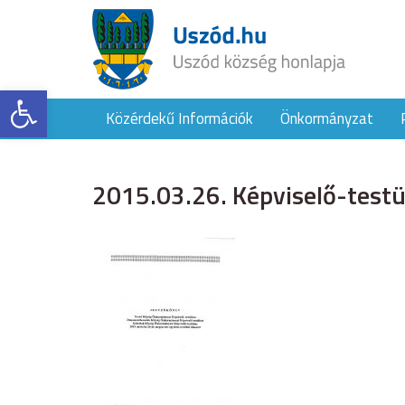
Eszköztár megnyitása
Közérdekű Információk
Önkormányzat
2015.03.26. Képviselő-testül