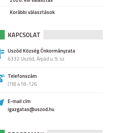
2026. évi választás
Korábbi választások
KAPCSOLAT
Uszód Község Önkormányzata
6332 Uszód, Árpád u. 9. sz
Telefonszám
(78) 418-126
E-mail cím
igazgatas@uszod.hu