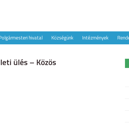
Polgármesteri hivatal
Községünk
Intézmények
Rend
eti ülés – Közös