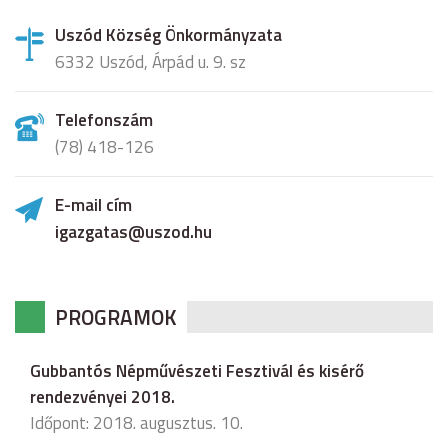
Uszód Község Önkormányzata
6332 Uszód, Árpád u. 9. sz
Telefonszám
(78) 418-126
E-mail cím
igazgatas@uszod.hu
PROGRAMOK
Gubbantós Népművészeti Fesztivál és kisérő
rendezvényei 2018.
Időpont: 2018. augusztus. 10.