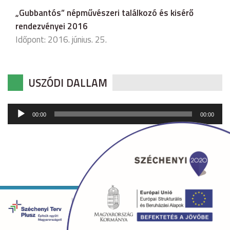
„Gubbantós” népművészeri találkozó és kisérő
rendezvényei 2016
Időpont: 2016. június. 25.
USZÓDI DALLAM
Audió
00:00
00:00
lejátszó
Copyright © 2026 uszod.hu Minden jog fenntartva. •
Készítette:
fridrik.me