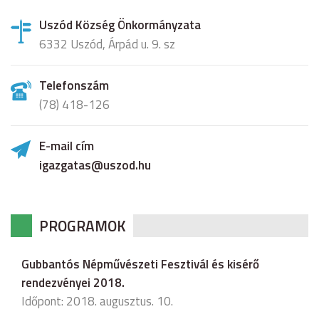
Uszód Község Önkormányzata
6332 Uszód, Árpád u. 9. sz
Telefonszám
(78) 418-126
E-mail cím
igazgatas@uszod.hu
PROGRAMOK
Gubbantós Népművészeti Fesztivál és kisérő
rendezvényei 2018.
Időpont: 2018. augusztus. 10.