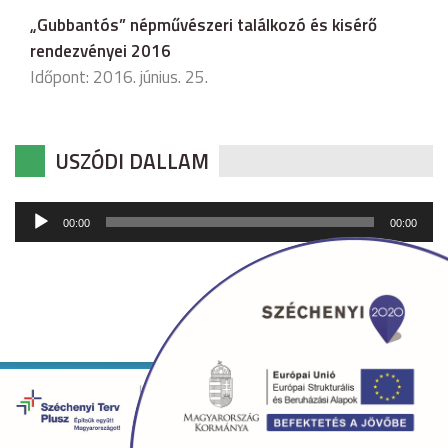
„Gubbantós” népművészeri találkozó és kisérő
rendezvényei 2016
Időpont: 2016. június. 25.
USZÓDI DALLAM
Audió
00:00
00:00
lejátszó
Copyright © 2026 uszod.hu Minden jog fenntartva. •
Készítette:
fridrik.me