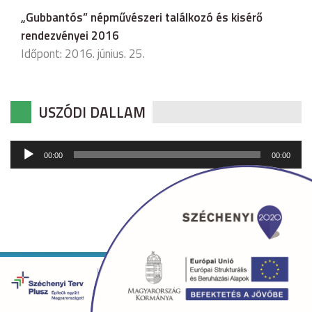
„Gubbantós” népművészeri találkozó és kisérő
rendezvényei 2016
Időpont: 2016. június. 25.
USZÓDI DALLAM
Audió
00:00
00:00
lejátszó
Copyright © 2026 uszod.hu Minden jog fenntartva. •
Készítette:
fridrik.me