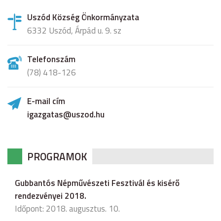
Uszód Község Önkormányzata
6332 Uszód, Árpád u. 9. sz
Telefonszám
(78) 418-126
E-mail cím
igazgatas@uszod.hu
PROGRAMOK
Gubbantós Népművészeti Fesztivál és kisérő
rendezvényei 2018.
Időpont: 2018. augusztus. 10.