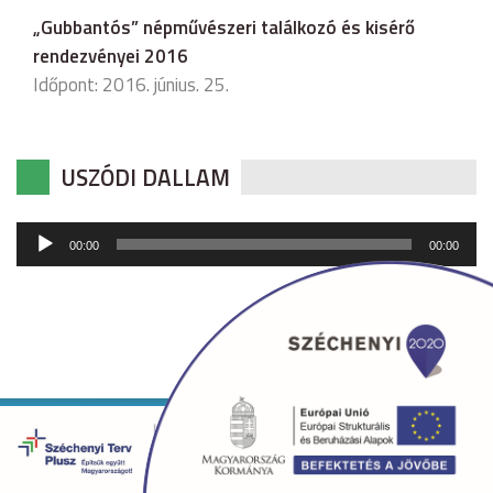
„Gubbantós” népművészeri találkozó és kisérő
rendezvényei 2016
Időpont: 2016. június. 25.
USZÓDI DALLAM
Audió
00:00
00:00
lejátszó
Copyright © 2026 uszod.hu Minden jog fenntartva. •
Készítette:
fridrik.me