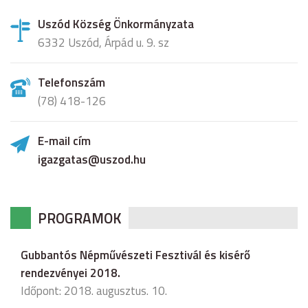
Uszód Község Önkormányzata
6332 Uszód, Árpád u. 9. sz
Telefonszám
(78) 418-126
E-mail cím
igazgatas@uszod.hu
PROGRAMOK
Gubbantós Népművészeti Fesztivál és kisérő
rendezvényei 2018.
Időpont: 2018. augusztus. 10.