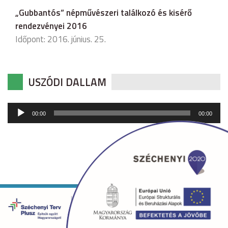
„Gubbantós” népművészeri találkozó és kisérő
rendezvényei 2016
Időpont: 2016. június. 25.
USZÓDI DALLAM
Audió
00:00
00:00
lejátszó
Copyright © 2026 uszod.hu Minden jog fenntartva. •
Készítette:
fridrik.me