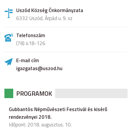
Uszód Község Önkormányzata
6332 Uszód, Árpád u. 9. sz
Telefonszám
(78) 418-126
E-mail cím
igazgatas@uszod.hu
PROGRAMOK
Gubbantós Népművészeti Fesztivál és kisérő
rendezvényei 2018.
Időpont: 2018. augusztus. 10.