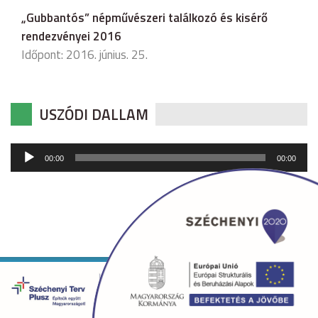
„Gubbantós” népművészeri találkozó és kisérő
rendezvényei 2016
Időpont: 2016. június. 25.
USZÓDI DALLAM
Audió
00:00
00:00
lejátszó
Copyright © 2026 uszod.hu Minden jog fenntartva. •
Készítette:
fridrik.me