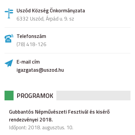
Uszód Község Önkormányzata
6332 Uszód, Árpád u. 9. sz
Telefonszám
(78) 418-126
E-mail cím
igazgatas@uszod.hu
PROGRAMOK
Gubbantós Népművészeti Fesztivál és kisérő
rendezvényei 2018.
Időpont: 2018. augusztus. 10.