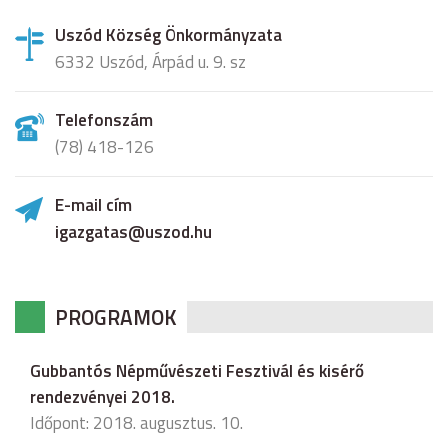
Uszód Község Önkormányzata
6332 Uszód, Árpád u. 9. sz
Telefonszám
(78) 418-126
E-mail cím
igazgatas@uszod.hu
PROGRAMOK
Gubbantós Népművészeti Fesztivál és kisérő
rendezvényei 2018.
Időpont: 2018. augusztus. 10.