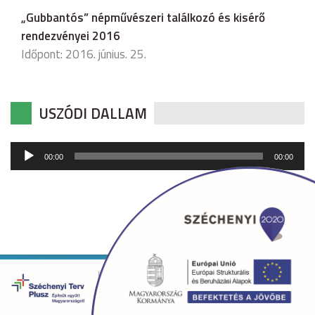
„Gubbantós” népművészeri találkozó és kisérő
rendezvényei 2016
Időpont: 2016. június. 25.
USZÓDI DALLAM
Audió
00:00
00:00
lejátszó
Copyright © 2026 uszod.hu Minden jog fenntartva. •
Készítette:
fridrik.me