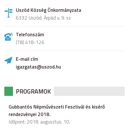
Uszód Község Önkormányzata
6332 Uszód, Árpád u. 9. sz
Telefonszám
(78) 418-126
E-mail cím
igazgatas@uszod.hu
PROGRAMOK
Gubbantós Népművészeti Fesztivál és kisérő
rendezvényei 2018.
Időpont: 2018. augusztus. 10.