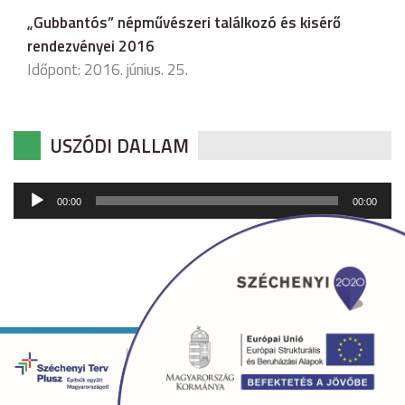
„Gubbantós” népművészeri találkozó és kisérő
rendezvényei 2016
Időpont: 2016. június. 25.
USZÓDI DALLAM
Audió
00:00
00:00
lejátszó
Copyright © 2026 uszod.hu Minden jog fenntartva. •
Készítette:
fridrik.me