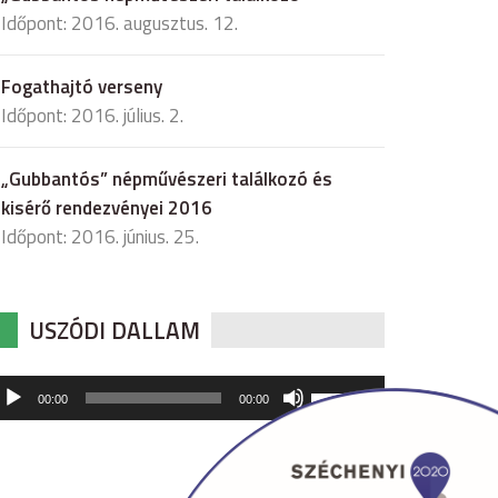
Időpont: 2016. augusztus. 12.
Fogathajtó verseny
Időpont: 2016. július. 2.
„Gubbantós” népművészeri találkozó és
kisérő rendezvényei 2016
Időpont: 2016. június. 25.
USZÓDI DALLAM
udió
A
00:00
00:00
hangerő
játszó
növeléséhez,
illetőleg
csökkentéséhez
a