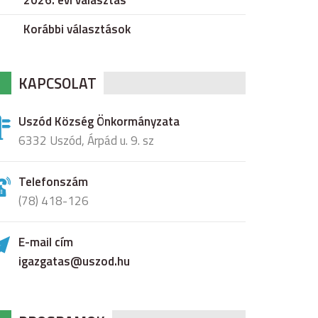
2026. évi választás
Korábbi választások
KAPCSOLAT
Uszód Község Önkormányzata
6332 Uszód, Árpád u. 9. sz
Telefonszám
(78) 418-126
E-mail cím
igazgatas@uszod.hu