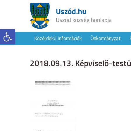
Eszköztár megnyitása
Közérdekű Információk
Önkormányzat
2018.09.13. Képviselő-testül