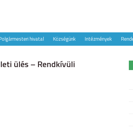
Polgármesteri hivatal
Községünk
Intézmények
Rend
eti ülés – Rendkívüli