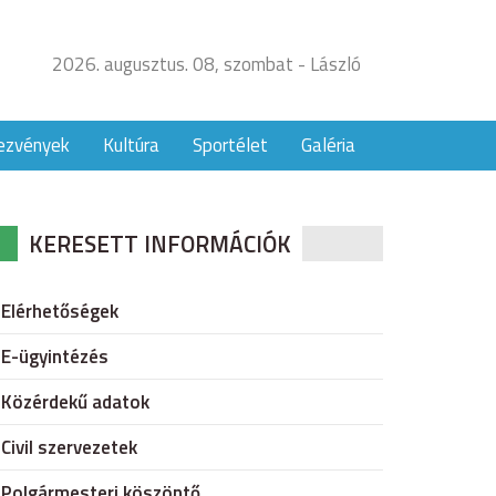
2026. augusztus. 08, szombat - László
ezvények
Kultúra
Sportélet
Galéria
KERESETT INFORMÁCIÓK
Elérhetőségek
E-ügyintézés
Közérdekű adatok
Civil szervezetek
Polgármesteri köszöntő