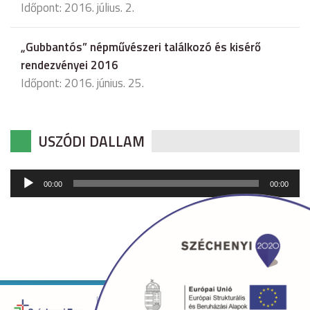
Időpont: 2016. július. 2.
„Gubbantós” népművészeri találkozó és kisérő
rendezvényei 2016
Időpont: 2016. június. 25.
USZÓDI DALLAM
Audió
00:00
00:00
lejátszó
Copyright © 2026 uszod.hu Minden jog fenntartva. •