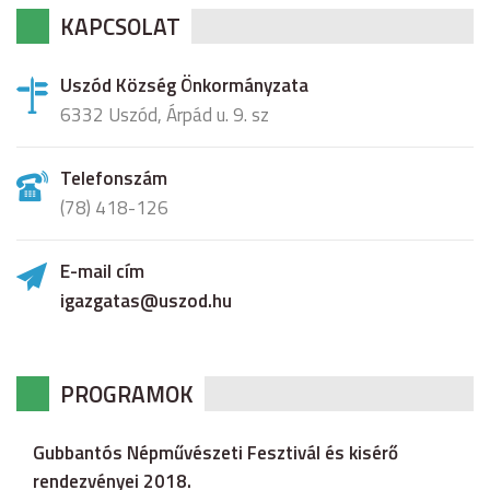
KAPCSOLAT
Uszód Község Önkormányzata
6332 Uszód, Árpád u. 9. sz
Telefonszám
(78) 418-126
E-mail cím
igazgatas@uszod.hu
PROGRAMOK
Gubbantós Népművészeti Fesztivál és kisérő
rendezvényei 2018.