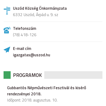
Uszód Község Önkormányzata
6332 Uszód, Árpád u. 9. sz
Telefonszám
(78) 418-126
E-mail cím
igazgatas@uszod.hu
PROGRAMOK
Gubbantós Népművészeti Fesztivál és kisérő
rendezvényei 2018.
Időpont: 2018. augusztus. 10.