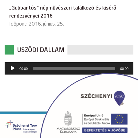
„Gubbantós” népművészeri találkozó és kisérő
rendezvényei 2016
Időpont: 2016. június. 25.
USZÓDI DALLAM
Audió
00:00
00:00
lejátszó
Copyright © 2026 uszod.hu Minden jog fenntartva. •
Készítette:
fridrik.me