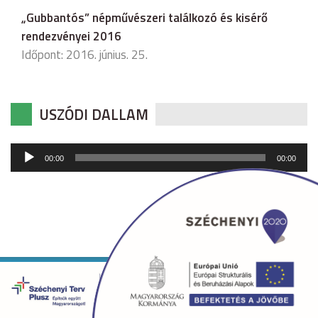
„Gubbantós” népművészeri találkozó és kisérő
rendezvényei 2016
Időpont: 2016. június. 25.
USZÓDI DALLAM
Audió
00:00
00:00
lejátszó
Copyright © 2026 uszod.hu Minden jog fenntartva. •
Készítette:
fridrik.me