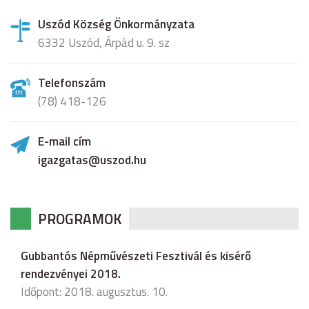
Uszód Község Önkormányzata
6332 Uszód, Árpád u. 9. sz
Telefonszám
(78) 418-126
E-mail cím
igazgatas@uszod.hu
PROGRAMOK
Gubbantós Népművészeti Fesztivál és kisérő
rendezvényei 2018.
Időpont: 2018. augusztus. 10.