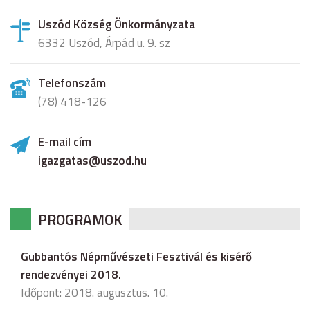
Uszód Község Önkormányzata
6332 Uszód, Árpád u. 9. sz
Telefonszám
(78) 418-126
E-mail cím
igazgatas@uszod.hu
PROGRAMOK
Gubbantós Népművészeti Fesztivál és kisérő
rendezvényei 2018.
Időpont: 2018. augusztus. 10.