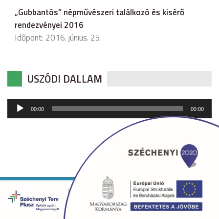
„Gubbantós” népművészeri találkozó és kisérő
rendezvényei 2016
Időpont: 2016. június. 25.
USZÓDI DALLAM
Audió
00:00
00:00
lejátszó
Copyright © 2026 uszod.hu Minden jog fenntartva. •
Készítette:
fridrik.me