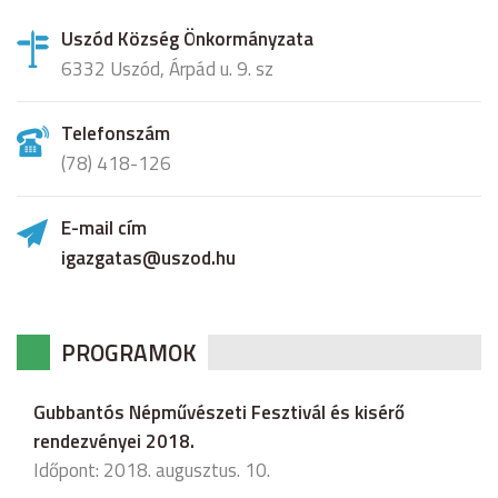
Uszód Község Önkormányzata
6332 Uszód, Árpád u. 9. sz
Telefonszám
(78) 418-126
E-mail cím
igazgatas@uszod.hu
PROGRAMOK
Gubbantós Népművészeti Fesztivál és kisérő
rendezvényei 2018.
Időpont: 2018. augusztus. 10.