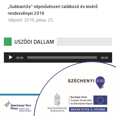
„Gubbantós” népművészeri találkozó és kisérő
rendezvényei 2016
Időpont: 2016. június. 25.
USZÓDI DALLAM
Audió
00:00
00:00
lejátszó
Copyright © 2026 uszod.hu Minden jog fenntartva. •
Készítette:
fridrik.me