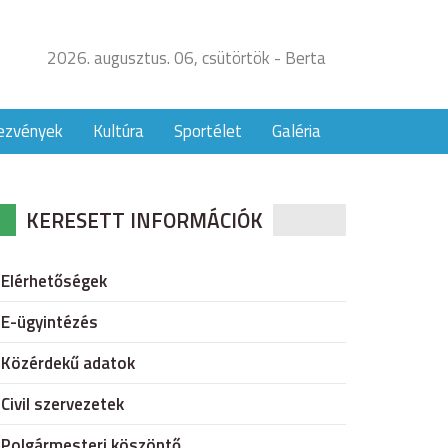
2026. augusztus. 06, csütörtök - Berta
ezvények
Kultúra
Sportélet
Galéria
KERESETT INFORMÁCIÓK
Elérhetőségek
E-ügyintézés
Közérdekű adatok
Civil szervezetek
Polgármesteri köszöntő