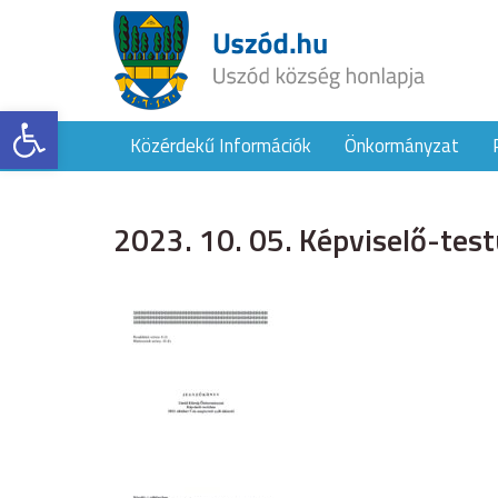
Eszköztár megnyitása
Közérdekű Információk
Önkormányzat
2023. 10. 05. Képviselő-test