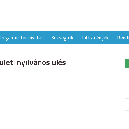
Polgármesteri hivatal
Községünk
Intézmények
Rend
ületi nyilvános ülés