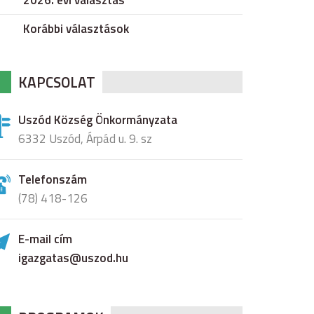
2026. évi választás
Korábbi választások
KAPCSOLAT
Uszód Község Önkormányzata
6332 Uszód, Árpád u. 9. sz
Telefonszám
(78) 418-126
E-mail cím
igazgatas@uszod.hu