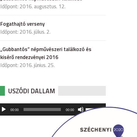
Időpont: 2016. augusztus. 12.
Fogathajtó verseny
Időpont: 2016. július. 2.
„Gubbantós” népművészeri találkozó és
kisérő rendezvényei 2016
Időpont: 2016. június. 25.
USZÓDI DALLAM
udió
A
00:00
00:00
hangerő
játszó
növeléséhez,
illetőleg
csökkentéséhez
a