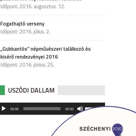
Időpont: 2016. augusztus. 12.
Fogathajtó verseny
Időpont: 2016. július. 2.
„Gubbantós” népművészeri találkozó és
kisérő rendezvényei 2016
Időpont: 2016. június. 25.
USZÓDI DALLAM
udió
A
00:00
00:00
hangerő
játszó
növeléséhez,
illetőleg
csökkentéséhez
a