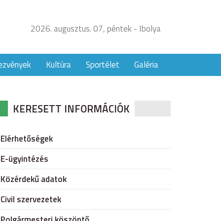
2026. augusztus. 07, péntek - Ibolya
ezvények
Kultúra
Sportélet
Galéria
KERESETT INFORMÁCIÓK
Elérhetőségek
E-ügyintézés
Közérdekű adatok
Civil szervezetek
Polgármesteri köszöntő