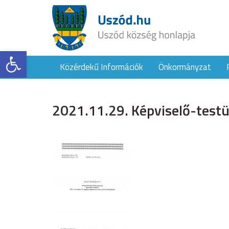
Eszköztár megnyitása
Közérdekű Információk
Önkormányzat
2021.11.29. Képviselő-testül