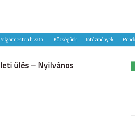
Polgármesteri hivatal
Községünk
Intézmények
Rend
eti ülés – Nyilvános