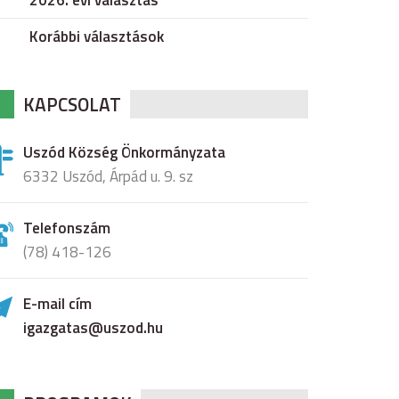
2026. évi választás
Korábbi választások
KAPCSOLAT
Uszód Község Önkormányzata
6332 Uszód, Árpád u. 9. sz
Telefonszám
(78) 418-126
E-mail cím
igazgatas@uszod.hu