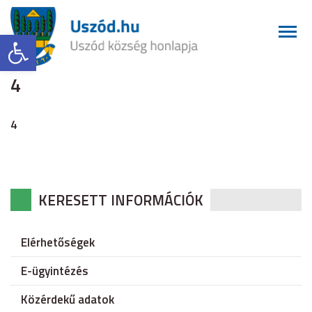
Eszköztár megnyitása
4
4
KERESETT INFORMÁCIÓK
Elérhetőségek
E-ügyintézés
Közérdekű adatok